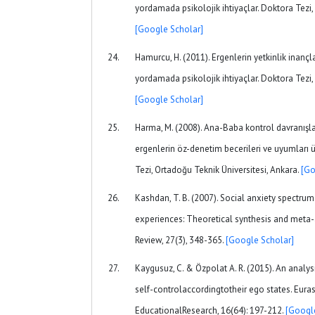
yordamada psikolojik ihtiyaçlar. Doktora Tezi, 
[Google Scholar]
Hamurcu, H. (2011). Ergenlerin yetkinlik inançlar
yordamada psikolojik ihtiyaçlar. Doktora Tezi, 
[Google Scholar]
Harma, M. (2008). Ana-Baba kontrol davranışlar
ergenlerin öz-denetim becerileri ve uyumları üz
Tezi, Ortadoğu Teknik Üniversitesi, Ankara.
[Go
Kashdan, T. B. (2007). Social anxiety spectru
experiences: Theoretical synthesis and meta-
Review, 27(3), 348-365.
[Google Scholar]
Kaygusuz, C. & Özpolat A. R. (2015). An analysi
self-controlaccordingtotheir ego states. Eura
EducationalResearch, 16(64): 197-212.
[Googl