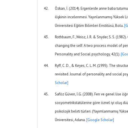
Özkan, İ. (2014). Ergenlerde anne baba tutumu 
ilişkinin incelenmesi. Yayınlanmamış Yüksek Li
Üniversitesi Eğitim Bilimleri Enstitüsü, Bolu.
[G
Rothbaum, F.,Weisz, J. R. & Snyder, S. S. (1982
changing the self: A two process model of per
Personality and Social psychology, 42(1).
[Goo
Ryff, C. D., & Keyes, C. L. M. (1995). The struc
revisited. Journal of personality and social ps
Scholar]
Saföz Güven, İ.G. (2008). Fen ve genel lise öğre
sosyometrikstatülerine göre öznel iyi oluş düz
psikolojik belirti türleri. (Yayımlanmamış Yüks
Üniversitesi, Adana.
[Google Scholar]