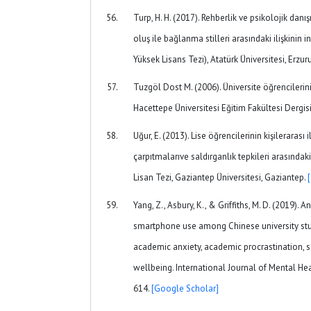
Turp, H. H. (2017). Rehberlik ve psikolojik danı
oluş ile bağlanma stilleri arasındaki ilişkini
Yüksek Lisans Tezi), Atatürk Üniversitesi, Erzu
Tuzgöl Dost M. (2006). Üniversite öğrencilerini
Hacettepe Üniversitesi Eğitim Fakültesi Dergisi
Uğur, E. (2013). Lise öğrencilerinin kişilerarası ili
çarpıtmalarıve saldırganlık tepkileri arasındaki
Lisan Tezi, Gaziantep Üniversitesi, Gaziantep.
Yang, Z., Asbury, K., & Griffiths, M. D. (2019).
smartphone use among Chinese university stu
academic anxiety, academic procrastination, s
wellbeing. International Journal of Mental Hea
614.
[Google Scholar]