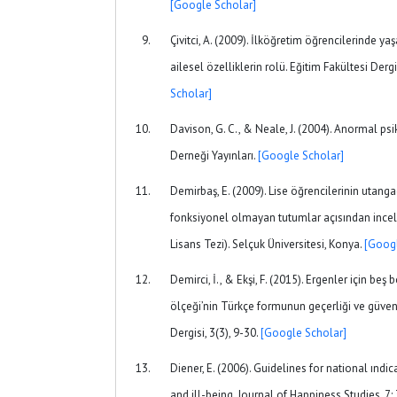
[Google Scholar]
Çivitci, A. (2009). İlköğretim öğrencilerinde y
ailesel özelliklerin rolü. Eğitim Fakültesi Dergi
Scholar]
Davison, G. C., & Neale, J. (2004). Anormal psi
Derneği Yayınları.
[Google Scholar]
Demirbaş, E. (2009). Lise öğrencilerinin utangaç
fonksiyonel olmayan tutumlar açısından ince
Lisans Tezi). Selçuk Üniversitesi, Konya.
[Googl
Demirci, İ., & Ekşi, F. (2015). Ergenler için be
ölçeği’nin Türkçe formunun geçerliği ve güvenir
Dergisi, 3(3), 9-30.
[Google Scholar]
Diener, E. (2006). Guidelines for national ındi
and ill-being. Journal of Happiness Studies, 7: