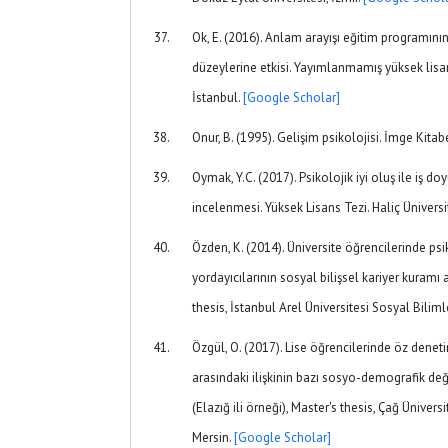
Ok, E. (2016). Anlam arayışı eğitim programının 
düzeylerine etkisi. Yayımlanmamış yüksek lisan
İstanbul.
[Google Scholar]
Onur, B. (1995). Gelişim psikolojisi. İmge Kitab
Oymak, Y.C. (2017). Psikolojik iyi oluş ile iş do
incelenmesi. Yüksek Lisans Tezi. Haliç Üniversi
Özden, K. (2014). Üniversite öğrencilerinde psi
yordayıcılarının sosyal bilişsel kariyer kuramı
thesis, İstanbul Arel Üniversitesi Sosyal Biliml
Özgül, O. (2017). Lise öğrencilerinde öz den
arasındaki ilişkinin bazı sosyo-demografik de
(Elazığ ili örneği), Master's thesis, Çağ Ünivers
Mersin.
[Google Scholar]