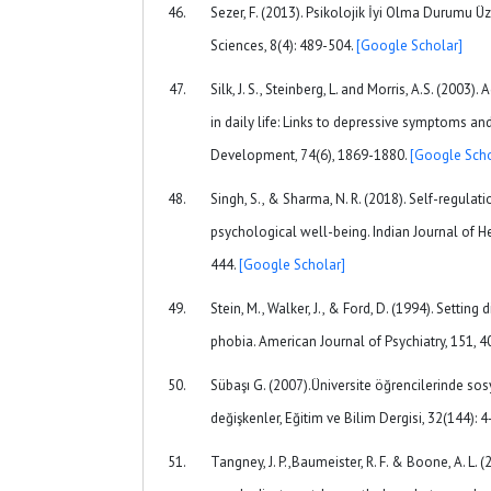
Sezer, F. (2013). Psikolojik İyi Olma Durumu Üz
Sciences, 8(4): 489-504.
[Google Scholar]
Silk, J. S., Steinberg, L. and Morris, A.S. (2003
in daily life: Links to depressive symptoms an
Development, 74(6), 1869-1880.
[Google Scho
Singh, S., & Sharma, N. R. (2018). Self-regulati
psychological well-being. Indian Journal of He
444.
[Google Scholar]
Stein, M., Walker, J., & Ford, D. (1994). Setting
phobia. American Journal of Psychiatry, 151, 
Sübaşı G. (2007).Üniversite öğrencilerinde sosy
değişkenler, Eğitim ve Bilim Dergisi, 32(144): 4
Tangney, J. P.,Baumeister, R. F. & Boone, A. L. 