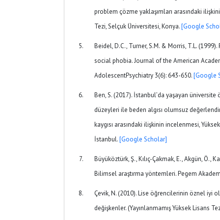
problem çözme yaklaşımları arasındaki ilişkin
Tezi, Selçuk Üniversitesi, Konya.
[Google Schol
Beidel, D.C., Turner, S.M. & Morris, T.L. (199
social phobia. Journal of the American Acade
AdolescentPsychiatry 3(6): 643-650.
[Google 
Ben, S. (2017). İstanbul’da yaşayan üniversite 
düzeyleri ile beden algısı olumsuz değerlend
kaygısı arasındaki ilişkinin incelenmesi, Yüksek 
İstanbul.
[Google Scholar]
Büyüköztürk, Ş., Kılıç-Çakmak, E., Akgün, Ö., Ka
Bilimsel araştırma yöntemleri. Pegem Akadem
Çevik, N. (2010). Lise öğrencilerinin öznel iyi 
değişkenler. (Yayınlanmamış Yüksek Lisans Tezi)