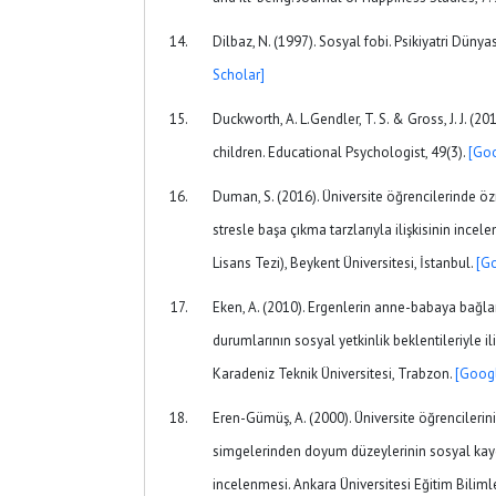
Dilbaz, N. (1997). Sosyal fobi. Psikiyatri Dünyas
Scholar]
Duckworth, A. L.Gendler, T. S. & Gross, J. J. (2
children. Educational Psychologist, 49(3).
[Goo
Duman, S. (2016). Üniversite öğrencilerinde özn
stresle başa çıkma tarzlarıyla ilişkisinin inc
Lisans Tezi), Beykent Üniversitesi, İstanbul.
[G
Eken, A. (2010). Ergenlerin anne-babaya bağla
durumlarının sosyal yetkinlik beklentileriyle ili
Karadeniz Teknik Üniversitesi, Trabzon.
[Googl
Eren-Gümüş, A. (2000). Üniversite öğrencilerin
simgelerinden doyum düzeylerinin sosyal kaygı 
incelenmesi. Ankara Üniversitesi Eğitim Bilimler