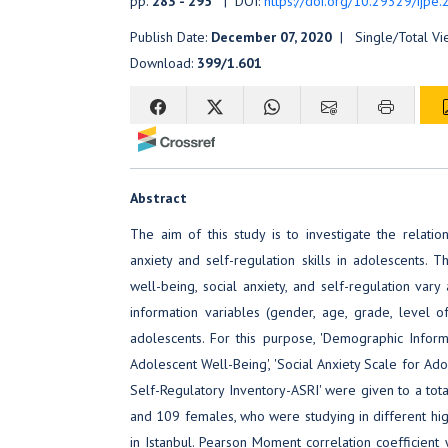
pp.
283 - 295
| DOI:
https://doi.org/10.29329/ijpe
Publish Date:
December 07, 2020
| Single/Total Vi
Download:
399/1.601
Abstract
The aim of this study is to investigate the relatio
anxiety and self-regulation skills in adolescents.
well-being, social anxiety, and self-regulation va
information variables (gender, age, grade, level o
adolescents. For this purpose, 'Demographic Infor
Adolescent Well-Being', 'Social Anxiety Scale for Ado
Self-Regulatory Inventory-ASRI' were given to a tot
and 109 females, who were studying in different hi
in Istanbul. Pearson Moment correlation coefficient