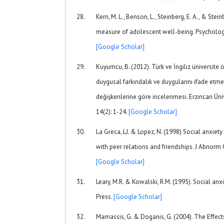
Kern, M. L., Benson, L., Steinberg, E. A., & Ste
measure of adolescent well-being. Psychologi
[Google Scholar]
Kuyumcu, B. (2012). Türk ve İngiliz üniversite ö
duygusal farkındalık ve duygularını ifade etmel
değişkenlerine göre incelenmesi. Erzincan Ünive
14(2): 1-24.
[Google Scholar]
La Greca, LJ. & Lopez, N. (1998) Social anxie
with peer relations and friendships. J Abnorm 
[Google Scholar]
Leary, M.R. & Kowalski, R.M. (1995). Social anx
Press.
[Google Scholar]
Mamassis, G. & Doganis, G. (2004). The Effect