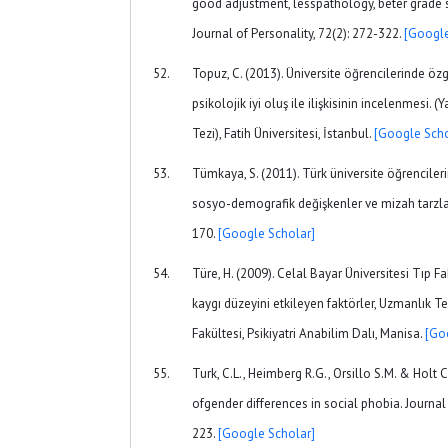
good adjustment, lesspathology, beter grade 
Journal of Personality, 72(2): 272-322.
[Google
Topuz, C. (2013). Üniversite öğrencilerinde özg
psikolojik iyi oluş ile ilişkisinin incelenmesi
Tezi), Fatih Üniversitesi, İstanbul.
[Google Scho
Tümkaya, S. (2011). Türk üniversite öğrencileri
sosyo-demografik değişkenler ve mizah tarzları
170.
[Google Scholar]
Türe, H. (2009). Celal Bayar Üniversitesi Tıp F
kaygı düzeyini etkileyen faktörler, Uzmanlık Te
Fakültesi, Psikiyatri Anabilim Dalı, Manisa.
[Go
Turk, C.L., Heimberg R.G., Orsillo S.M. & Holt C
ofgender differences in social phobia. Journal 
223.
[Google Scholar]