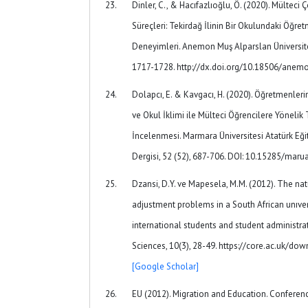
Dinler, C., & Hacıfazlıoğlu, Ö. (2020). Mültec
Süreçleri: Tekirdağ İlinin Bir Okulundaki Öğret
Deneyimleri. Anemon Muş Alparslan Üniversites
1717-1728. http://dx.doi.org/10.18506/anem
Dolapcı, E. & Kavgacı, H. (2020). Öğretmenlerin
ve Okul İklimi ile Mülteci Öğrencilere Yönelik T
İncelenmesi. Marmara Üniversitesi Atatürk Eğit
Dergisi, 52 (52), 687-706. DOI: 10.15285/mar
Dzansi, D.Y. ve Mapesela, M.M. (2012). The nat
adjustment problems in a South African unıvers
international students and student administra
Sciences, 10(3), 28-49. https://core.ac.uk/d
[Google Scholar]
EU (2012). Migration and Education. Conferen