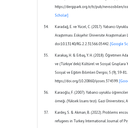
https://dergipark.org.tr/tr/pub/nevsosbilen/
Scholar]
Karadağ, E. ve Yücel, C. (2017). Yabancı Uyru
Araştırması. Eskişehir: Üniversite Araştırmaları 
doi:10.13140/RG.2.2.31566.05442.
[Google Sc
Karakaş, H. & Erbaş, Y. H. (2018). Öğretmen Ad
ve (Türkiye’deki) Kültürel ve Sosyal Gruplara 
Sosyal ve Eğitim Bilimleri Dergisi, 5 (9), 59-81.
https://doi.org/10.20860/ijoses.374599.
[Goog
Karaoğlu, F. (2007). Yabancı uyruklu öğrencil
örneği. (Yüksek lisans tezi). Gazi Üniversitesi, 
Kardeş, S. & Akman, B. (2022). Problems encou
refugees in Turkey. International Journal of 