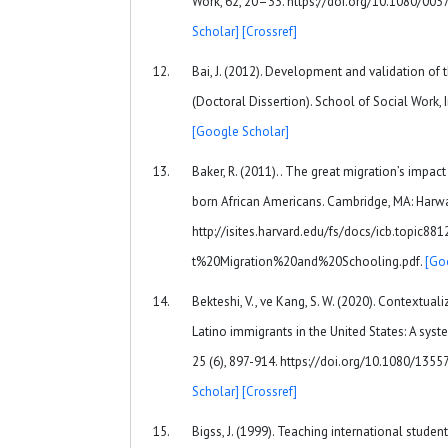
Work, 62, 20–33. https://doi.org/10.1080/0
Scholar]
[Crossref]
Bai, J. (2012). Development and validation of t
(Doctoral Dissertion). School of Social Work, I
[Google Scholar]
Baker, R. (2011).. The great migration’s impac
born African Americans. Cambridge, MA: Harwar
http://isites.harvard.edu/fs/docs/icb.topic
t%20Migration%20and%20Schooling.pdf.
[Go
Bekteshi, V., ve Kang, S. W. (2020). Contextual
Latino immigrants in the United States: A syste
25 (6), 897-914. https://doi.org/10.1080/13
Scholar]
[Crossref]
Bigss, J. (1999). Teaching international studen