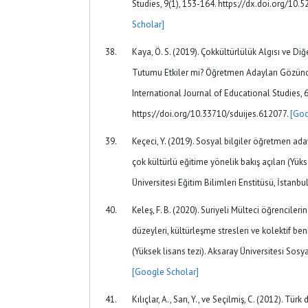
Studies, 9(1), 153-164. https://dx.doi.org/10.
Scholar]
Kaya, Ö. S. (2019). Çokkültürlülük Algısı ve Di
Tutumu Etkiler mi? Öğretmen Adayları Gözünd
International Journal of Educational Studies, 6
https://doi.org/10.33710/sduijes.612077.
[Goo
Keçeci, Y. (2019). Sosyal bilgiler öğretmen a
çok kültürlü eğitime yönelik bakış açıları (Yük
Üniversitesi Eğitim Bilimleri Enstitüsü, İstanbu
Keleş, F. B. (2020). Suriyeli Mülteci öğrenciler
düzeyleri, kültürleşme stresleri ve kolektif benl
(Yüksek lisans tezi). Aksaray Üniversitesi Sosya
[Google Scholar]
Kılıçlar, A., Sarı, Y., ve Seçilmiş, C. (2012). T