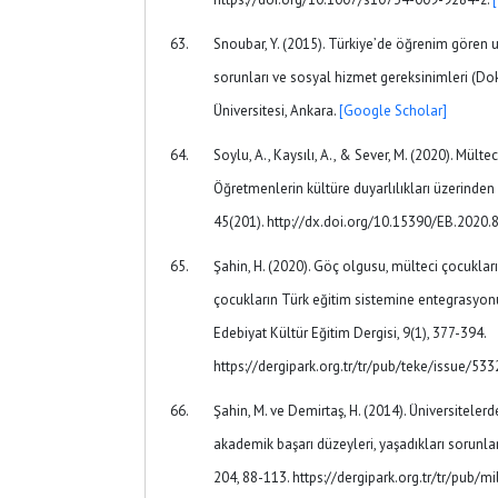
Snoubar, Y. (2015). Türkiye’de öğrenim gören u
sorunları ve sosyal hizmet gereksinimleri (Do
Üniversitesi, Ankara.
[Google Scholar]
Soylu, A., Kaysılı, A., & Sever, M. (2020). Mült
Öğretmenlerin kültüre duyarlılıkları üzerinden
45(201). http://dx.doi.org/10.15390/EB.2020.
Şahin, H. (2020). Göç olgusu, mülteci çocukları
çocukların Türk eğitim sistemine entegrasyonu
Edebiyat Kültür Eğitim Dergisi, 9(1), 377-394.
https://dergipark.org.tr/tr/pub/teke/issue/5
Şahin, M. ve Demirtaş, H. (2014). Üniversiteler
akademik başarı düzeyleri, yaşadıkları sorunlar
204, 88-113. https://dergipark.org.tr/tr/pub/m