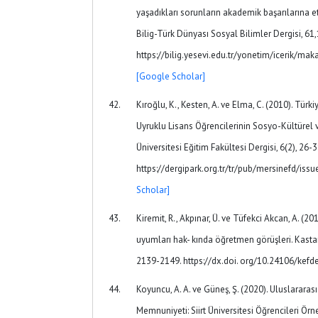
yaşadıkları sorunların akademik başarılarına et
Bilig-Türk Dünyası Sosyal Bilimler Dergisi, 61
https://bilig.yesevi.edu.tr/yonetim/icerik/mak
[Google Scholar]
Kıroğlu, K., Kesten, A. ve Elma, C. (2010). Tü
Uyruklu Lisans Öğrencilerinin Sosyo-Kültürel 
Üniversitesi Eğitim Fakültesi Dergisi, 6(2), 26-3
https://dergipark.org.tr/tr/pub/mersinefd/is
Scholar]
Kiremit, R., Akpınar, Ü. ve Tüfekci Akcan, A. (20
uyumları hak- kında öğretmen görüşleri. Kasta
2139-2149. https://dx.doi. org/10.24106/kefd
Koyuncu, A. A. ve Güneş, Ş. (2020). Uluslarara
Memnuniyeti: Siirt Üniversitesi Öğrencileri Örne