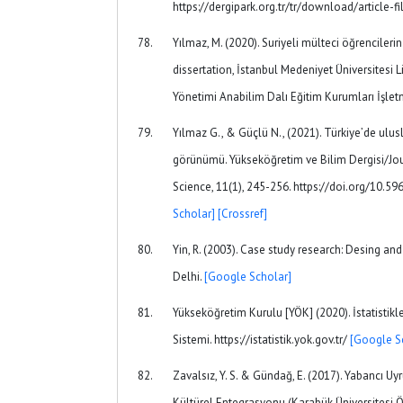
https://dergipark.org.tr/tr/download/article-f
Yılmaz, M. (2020). Suriyeli mülteci öğrencile
dissertation, İstanbul Medeniyet Üniversitesi 
Yönetimi Anabilim Dalı Eğitim Kurumları İşletm
Yılmaz G., & Güçlü N., (2021). Türkiye’de ulusl
görünümü. Yükseköğretim ve Bilim Dergisi/Jou
Science, 11(1), 245-256. https://doi.org/10.5
Scholar]
[Crossref]
Yin, R. (2003). Case study research: Desing a
Delhi.
[Google Scholar]
Yükseköğretim Kurulu [YÖK] (2020). İstatistikl
Sistemi. https://istatistik.yok.gov.tr/
[Google S
Zavalsız, Y. S. & Gündağ, E. (2017). Yabancı U
Kültürel Entegrasyonu (Karabük Üniversitesi 