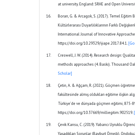
at university. England: SRHE and Open Universi
Boran, G. & Arcagok, S. (2017). Temel Eğitim
Kültürlerarası Duyarlılıklarının Farklı Değişke
International Journal of Innovative Approaches
https://doi.org/10.29329/ijiape.2017.84.1.
[Go
Creswell, J. W. (2014). Research design: Qualit
methods approaches (4. Baskı). Thousand Oak
Scholar]
Çetin, A. & Ağçam, R. (2021). Göçmen öğretme
fakültesinde almış oldukları eğitime ilişkin algıl
Türkiye’de ve dünyada göçmen eğitimi, 875-8
https://doi.org/10.37669/milliegitim.902519.
Çevik Kansu, C. (2019). Yabancı Uyruklu Öğren
Yaşadıkları Sorunlar (Bayburt Örneği). Ondokuz