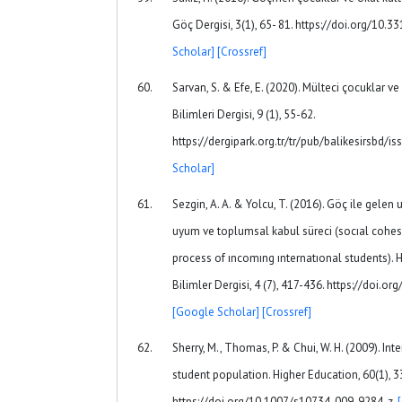
Göç Dergisi, 3(1), 65- 81. https://doi.org/10.3
Scholar]
[Crossref]
Sarvan, S. & Efe, E. (2020). Mülteci çocuklar ve 
Bilimleri Dergisi, 9 (1), 55-62.
https://dergipark.org.tr/tr/pub/balikesirsbd/
Scholar]
Sezgin, A. A. & Yolcu, T. (2016). Göç ile gelen 
uyum ve toplumsal kabul süreci (socıal cohe
process of ıncomıng ınternatıonal students). 
Bilimler Dergisi, 4 (7), 417-436. https://doi.
[Google Scholar]
[Crossref]
Sherry, M., Thomas, P. & Chui, W. H. (2009). Int
student population. Higher Education, 60(1), 3
https://doi.org/10.1007/s10734-009-9284-z.