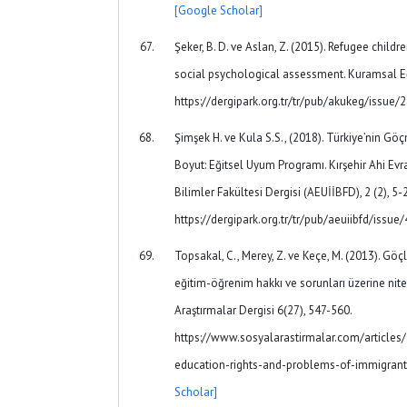
[Google Scholar]
Şeker, B. D. ve Aslan, Z. (2015). Refugee childr
social psychological assessment. Kuramsal Eği
https://dergipark.org.tr/tr/pub/akukeg/issue
Şimşek H. ve Kula S.S., (2018). Türkiye’nin Gö
Boyut: Eğitsel Uyum Programı. Kırşehir Ahi Evran
Bilimler Fakültesi Dergisi (AEUİİBFD), 2 (2), 5-
https://dergipark.org.tr/tr/pub/aeuiibfd/issu
Topsakal, C., Merey, Z. ve Keçe, M. (2013). Göç
eğitim-öğrenim hakkı ve sorunları üzerine nite
Araştırmalar Dergisi 6(27), 547-560.
https://www.sosyalarastirmalar.com/articles/
education-rights-and-problems-of-immigrant-
Scholar]