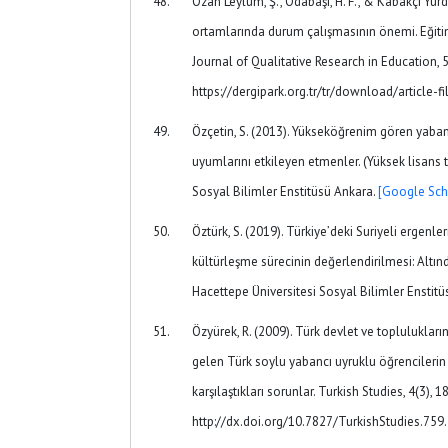
Ozan Leylum, Ş., Odabaşı, H. F., & Kabakçı Yurda
ortamlarında durum çalışmasının önemi. Eğitim
Journal of Qualitative Research in Education, 5
https://dergipark.org.tr/tr/download/article-f
Özçetin, S. (2013). Yükseköğrenim gören yaban
uyumlarını etkileyen etmenler. (Yüksek lisans t
Sosyal Bilimler Enstitüsü Ankara.
[Google Sch
Öztürk, S. (2019). Türkiye’deki Suriyeli ergenle
kültürleşme sürecinin değerlendirilmesi: Altınd
Hacettepe Üniversitesi Sosyal Bilimler Enstitü
Özyürek, R. (2009). Türk devlet ve toplulukları
gelen Türk soylu yabancı uyruklu öğrencileri
karşılaştıkları sorunlar. Turkish Studies, 4(3), 
http://dx.doi.org/10.7827/TurkishStudies.759