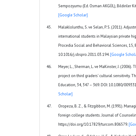
Sempozyumu (Ed. Osman AKGÜL), Bildiriler Kita
[Google Scholar]
Malaklolunthu, S. ve Selan, P. S. (2011). Adj
international students in Malaysian private hig
Procedia Social and Behavioral Sciences, 15, 
10.1016/j.sbspro.2011.03.194.
[Google Schola
Meyer, L., Sherman, L. ve MaKinster, J. (2006). 
project on third graders’ cultural sensitivity. 
Education, 34, 347 – 369. DOI: 10.1080/0093
Scholar]
Oropeza, B. Z., & Fitzgibbon, M. (1991). Manag
foreign college students. Journal of Counse
https://doi.org/10.17829/turcom.806579.
[Go