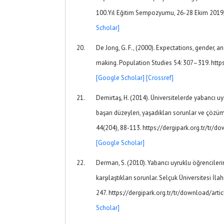
100.Yıl Eğitim Sempozyumu, 26-28 Ekim 2019
Scholar]
De Jong, G. F., (2000). Expectations, gender, 
making. Population Studies 54: 307–319. http
[Google Scholar]
[Crossref]
Demirtaş, H. (2014). Üniversitelerde yabancı u
başarı düzeyleri, yaşadıkları sorunlar ve çözüm 
44(204), 88-113. https://dergipark.org.tr/tr/d
[Google Scholar]
Derman, S. (2010). Yabancı uyruklu öğrenciler
karşılaştıkları sorunlar. Selçuk Üniversitesi İlah
247. https://dergipark.org.tr/tr/download/arti
Scholar]