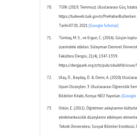
TÜİK (2019, Temmuz). Uluslararası Göç İstatisti
https://tuikweb.tuik.gov.tr/PreHaberBultenleri
Tarihi:07.01.2021
[Google Scholar]
Tümtaş, M. S., ve Ergun, C. (2016). Göçün top
üzerindeki etkileri. Süleyman Demirel Üniversite
Fakültesi Dergisi, 21(4), 1347-1359.
https://dergipark.org.tr/tr/pub/sduiibfd/issu
Ulaş, Ö., Baydaş, Ö. & Demi, A. (2020) Uluslar
Uyum Düzeyleri. 3. Uluslararası Öğrencilik 
Bildiriler Kitabı, Konya: NEÜ Yayınları.
[Google 
Üstün, E. (2011). Öğretmen adaylarının kültürle
etnikmerkezcilik düzeylerini etkileyen etmenler.
Teknik Üniversitesi, Sosyal Bilimler Enstitüsü. 