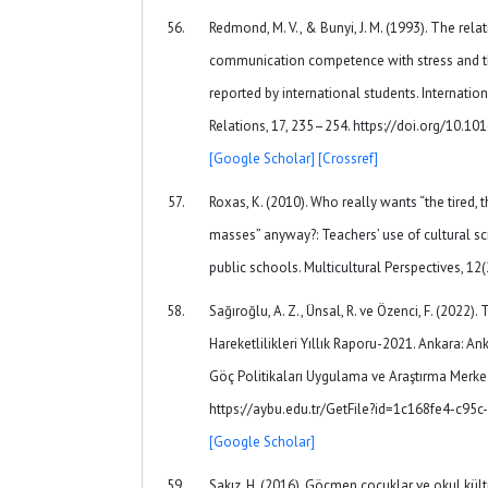
Redmond, M. V., & Bunyi, J. M. (1993). The relat
communication competence with stress and th
reported by international students. Internation
Relations, 17, 235–254. https://doi.org/10.1
[Google Scholar]
[Crossref]
Roxas, K. (2010). Who really wants “the tired, 
masses” anyway?: Teachers’ use of cultural scr
public schools. Multicultural Perspectives, 12(
Sağıroğlu, A. Z., Ünsal, R. ve Özenci, F. (2022)
Hareketlilikleri Yıllık Raporu-2021. Ankara: Ank
Göç Politikaları Uygulama ve Araştırma Merk
https://aybu.edu.tr/GetFile?id=1c168fe4-c95
[Google Scholar]
Sakız, H. (2016). Göçmen çocuklar ve okul kültü