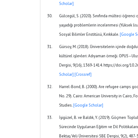
Scholar]
Gülcegül, S. (2020). Sınıfında mülteci öğrenci 
yaşadığı problemlerin incelenmesi (Yüksek lisan
Sosyal Bilimler Enstitüsü, Kırıkkale.
[Google S
Gürsoy, M. (2018). Üniversitelerin içinde doğdu
kültürel işlevleri: Adıyaman örneği. OPUS–Ulu
Dergisi, 9(16), 1369-1414. https://doi.org/10
Scholar]
[Crossref]
Harrel-Bond, B. (2000). Are refugee camps goo
No. 29). Cairo: American University in Cairo, 
Studies.
[Google Scholar]
İşigüzel, B. ve Baldık, Y. (2019). Göçmen Toplu
Sürecinde Uygulanan Eğitim ve Dil Politikalar
Bektaş Veli Üniversitesi SBE Dergisi, 9(2), 487-