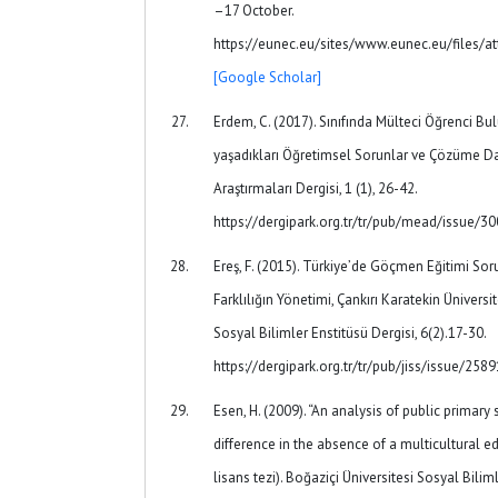
–17 October.
https://eunec.eu/sites/www.eunec.eu/files/at
[Google Scholar]
Erdem, C. (2017). Sınıfında Mülteci Öğrenci Bu
yaşadıkları Öğretimsel Sorunlar ve Çözüme Dai
Araştırmaları Dergisi, 1 (1), 26-42.
https://dergipark.org.tr/tr/pub/mead/issue/
Ereş, F. (2015). Türkiye’de Göçmen Eğitimi So
Farklılığın Yönetimi, Çankırı Karatekin Üniversit
Sosyal Bilimler Enstitüsü Dergisi, 6(2).17-30.
https://dergipark.org.tr/tr/pub/jiss/issue/25
Esen, H. (2009). “An analysis of public primary
difference in the absence of a multicultural e
lisans tezi). Boğaziçi Üniversitesi Sosyal Bilim