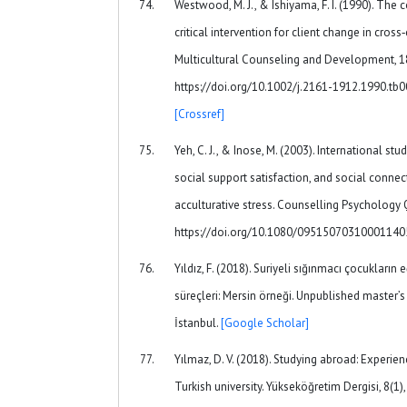
Westwood, M. J., & Ishiyama, F. I. (1990). Th
critical intervention for client change in cross
Multicultural Counseling and Development, 1
https://doi.org/10.1002/j.2161-1912.1990.tb
[Crossref]
Yeh, C. J., & Inose, M. (2003). International stu
social support satisfaction, and social connec
acculturative stress. Counselling Psychology Q
https://doi.org/10.1080/09515070310001140
Yıldız, F. (2018). Suriyeli sığınmacı çocukların
süreçleri: Mersin örneği. Unpublished master’s 
İstanbul.
[Google Scholar]
Yılmaz, D. V. (2018). Studying abroad: Experien
Turkish university. Yükseköğretim Dergisi, 8(1),