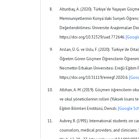
Altunbaş, A. (2020). Türkiye’de Yaşayan Göçme
Memnuniyetlerinin Konya’daki Suriyeli Öğrenc
Değerlendirilmesi. Üniversite Araştırmaları Derg
https://doi.org/10.32329/uad.772646.
[Google
Arslan, Ü. G. ve Uslu, F. (2020). Türkiye’de Or
Öğretim Gören Göçmen Öğrencilerin Öğrenim S
Necmettin Erbakan Üniversitesi. Ereğli Eğitim F
https://doi.org/10.51119/ereegf.2020.6.
[Goog
Atlıhan, A. M. (2019). Göçmen öğrencilerin 
ve okul yöneticilerinin rolleri (Yüksek lisans t
Eğitim Bilimleri Enstitüsü, Denizli.
[Google Sch
Aubrey, R. (1991). International students on c
counselors, medical providers, and clinicians.