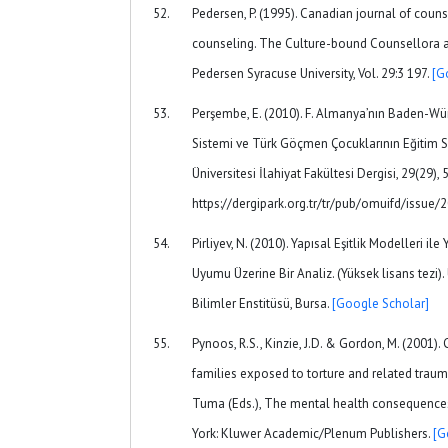
Pedersen, P. (1995). Canadian journal of coun
counseling. The Culture-bound Counsellora a
Pedersen Syracuse University, Vol. 29:3 197.
[G
Perşembe, E. (2010). F. Almanya’nın Baden-Wü
Sistemi ve Türk Göçmen Çocuklarının Eğitim 
Üniversitesi İlahiyat Fakültesi Dergisi, 29(29), 
https://dergipark.org.tr/tr/pub/omuifd/issue
Pirliyev, N. (2010). Yapısal Eşitlik Modelleri il
Uyumu Üzerine Bir Analiz. (Yüksek lisans tezi)
Bilimler Enstitüsü, Bursa.
[Google Scholar]
Pynoos, R.S., Kinzie, J.D. & Gordon, M. (2001).
families exposed to torture and related trauma.
Tuma (Eds.), The mental health consequences
York: Kluwer Academic/Plenum Publishers.
[G