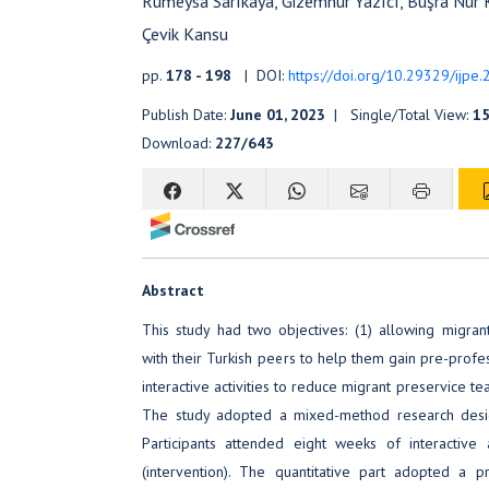
Rumeysa Sarıkaya, Gizemnur Yazıcı, Büşra Nur 
Çevik Kansu
pp.
178 - 198
| DOI:
https://doi.org/10.29329/ijpe
Publish Date:
June 01, 2023
| Single/Total View:
1
Download:
227/643
Abstract
This study had two objectives: (1) allowing migrant
with their Turkish peers to help them gain pre-profe
interactive activities to reduce migrant preservice tea
The study adopted a mixed-method research design 
Participants attended eight weeks of interactive 
(intervention). The quantitative part adopted a p