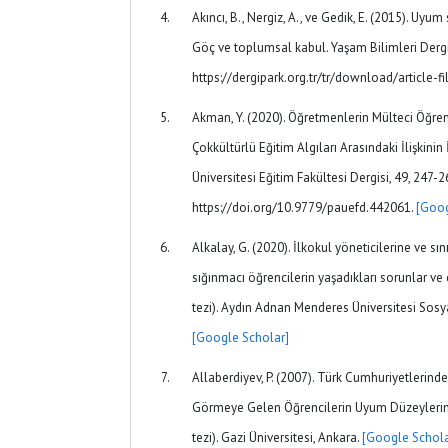
Akıncı, B., Nergiz, A., ve Gedik, E. (2015). Uyu
Göç ve toplumsal kabul. Yaşam Bilimleri Dergis
https://dergipark.org.tr/tr/download/article-f
Akman, Y. (2020). Öğretmenlerin Mülteci Öğren
Çokkültürlü Eğitim Algıları Arasındaki İlişkin
Üniversitesi Eğitim Fakültesi Dergisi, 49, 247-2
https://doi.org/10.9779/pauefd.442061.
[Goog
Alkalay, G. (2020). İlkokul yöneticilerine ve sı
sığınmacı öğrencilerin yaşadıkları sorunlar ve
tezi). Aydın Adnan Menderes Üniversitesi Sosya
[Google Scholar]
Allaberdiyev, P. (2007). Türk Cumhuriyetlerin
Görmeye Gelen Öğrencilerin Uyum Düzeylerini
tezi). Gazi Üniversitesi, Ankara.
[Google Schola